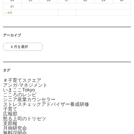
31
« 3月
アーカイブ
タグ
＃子育てスクエア
アンガ-マネジメント
いまここTokyo
こころのレシピ
シニア産業カウンセラー
ストレスチェックアドバイザー養成研修
子育て
広報部
怒る上司のトリセツ
支部報
月例研究会
無料説明会