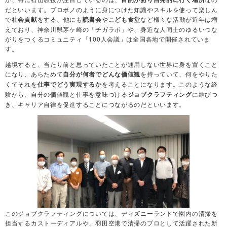
だといいます。プロボノのように身につけた知識やスキルを使って楽しん
で
をする、他にも
や
など様々な活動が近年は増
社会貢献
読書会
こども食堂
えており、神奈川県茅ケ崎の「チガラボ」や、身近な人同士のゆるいつな
がりをつくるコミュニティ「100人会議」は全国各地で開催されていま
す。
越境すると、当たり前と思っていたことが通用しない世界に身を置くこと
になり、あらためて
を持っていて、何をやりた
自分が何者でどんな価値観
くてそれを
を考えることになります。このような経
仕事でどう実現するか
験から、自分の価値観と仕事を意味づける
に結びつ
ジョブクラフティング
き、キャリア自律を促進することにつながるのだといいます。
このジョブクラフティングについては、ディズニーランドで園内の清掃を
担当するカストーディアルや、羽田空港で清掃のプロとして活躍された新