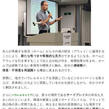
自らが準拠する状況（ホーム）からその他の状況（アウェイ）に越境する
ことにより、
ができるようになる。ホームと
新たな気づきや客観的な見方
アウェイを行き来することで点と点が結び付き、相乗効果が生まれ、ホー
ムでは経験できない多様性や曖昧さに触れ、自分の
や、
価値観
する機会に恵まれるのです。
得意・不得意を再認識
実際に、地方でパラレルキャリアを実践しているビジネスパーソンを取り
上げ、具体的にどのように実践しているのかを紹介しながら、分かりやす
く解説されました。
さらに
には、第３の場所である
の存在も大
サードプレイス
パラレルキャリア
きいのだといいます。職場や家庭とは違うサードプレイスは、フラットで
居心地の良い空間であること。例えると地元の居酒屋のような場所です
が、特に石山教授が注目しているのは、
なの
目的があり自発的に行く場所