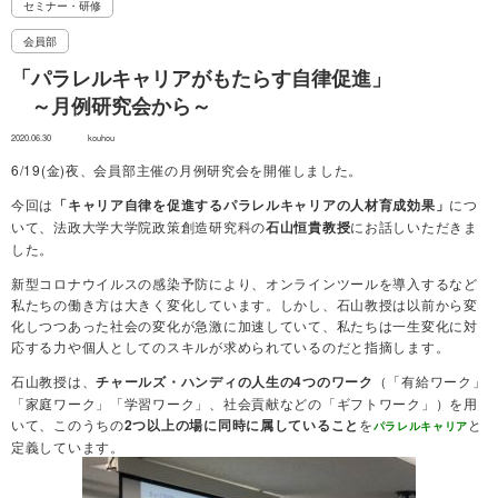
セミナー・研修
会員部
「パラレルキャリアがもたらす自律促進」
～月例研究会から～
2020.06.30
kouhou
6/19(金)夜、会員部主催の月例研究会を開催しました。
今回は
につ
「キャリア自律を促進するパラレルキャリアの人材育成効果」
いて、法政大学大学院政策創造研究科の
にお話しいただきま
石山恒貴教授
した。
新型コロナウイルスの感染予防により、オンラインツールを導入するなど
私たちの働き方は大きく変化しています。しかし、石山教授は以前から変
化しつつあった社会の変化が急激に加速していて、私たちは一生変化に対
応する力や個人としてのスキルが求められているのだと指摘します。
石山教授は、
（「有給ワーク」
チャールズ・ハンディの人生の4つのワーク
「家庭ワーク」「学習ワーク」、社会貢献などの「ギフトワーク」）を用
いて、このうちの
を
と
2つ以上の場に同時に属していること
パラレルキャリア
定義しています。