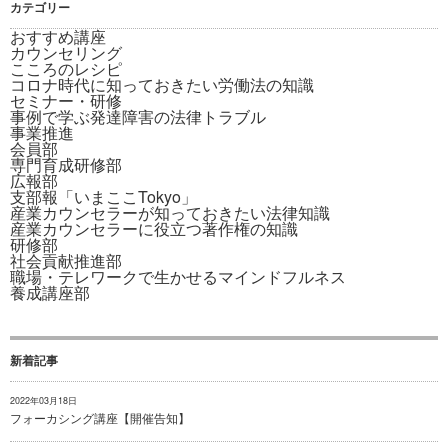
カテゴリー
おすすめ講座
カウンセリング
こころのレシピ
コロナ時代に知っておきたい労働法の知識
セミナー・研修
事例で学ぶ発達障害の法律トラブル
事業推進
会員部
専門育成研修部
広報部
支部報「いまここTokyo」
産業カウンセラーが知っておきたい法律知識
産業カウンセラーに役立つ著作権の知識
研修部
社会貢献推進部
職場・テレワークで生かせるマインドフルネス
養成講座部
新着記事
2022年03月18日
フォーカシング講座【開催告知】