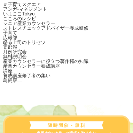
＃子育てスクエア
アンガ-マネジメント
いまここTokyo
こころのレシピ
シニア産業カウンセラー
ストレスチェックアドバイザー養成研修
子育て
広報部
怒る上司のトリセツ
支部報
月例研究会
無料説明会
産業カウンセラーに役立つ著作権の知識
産業カウンセラー養成講座
講座
養成講座修了者の集い
鳥飼康二