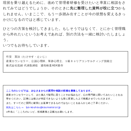
現状を乗り越えるために、改めて管理者研修を受けたいと率直に相談をさ
れてみてはどうでしょうか。そのときに
かも
先に整理した資料が役に立つ
しれません。いまここで、もう一歩踏み出すことが今の状態を変えるきっ
かけになるのではと感じています。
ひとつの方策を検討してきました。もしそうではなくて、とにかく管理職
から外れたいというお考えであれば、別の方法を一緒に検討いたしましょ
う。
いつでもお待ちしています。
竹安 英治（たけやす・えいじ）
産業カウンセラー、公認心理師、筆跡心理士、１級キャリアコンサルティング技能士
株式会社花絹 代表取締役 適性検査ASK著作
こころのレシピでは、みなさまからの質問や相談の投稿を募集しております。
産業カウンセラーとして、また個人で疑問に思うことやお悩みなど、心の専門家に聞いてみたいことをお
寄せください。記事には個人が特定できないような形に変更した上で掲載させていただきます。
また、すべてのご質問に確実にお返事できるものではないことをあらかじめご了承ください。
宛先はこちら→ tyo-kouhou@counselor.or.jp
※件名に「こころのレシピ」投稿募集と記載をお願いします。