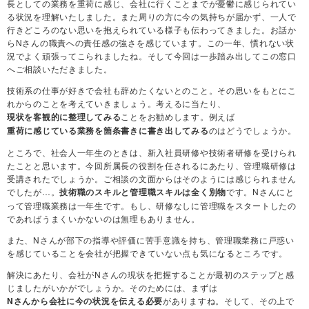
長としての業務を重荷に感じ、会社に行くことまでが憂鬱に感じられてい
る状況を理解いたしました。また周りの方に今の気持ちが届かず、一人で
行きどころのない思いを抱えられている様子も伝わってきました。お話か
らNさんの職責への責任感の強さを感じています。この一年、慣れない状
況でよく頑張ってこられましたね。そして今回は一歩踏み出してこの窓口
へご相談いただきました。
技術系の仕事が好きで会社も辞めたくないとのこと。その思いをもとにこ
れからのことを考えていきましょう。考えるに当たり、
ことをお勧めします。例えば
現状を客観的に整理してみる
のはどうでしょうか。
重荷に感じている業務を箇条書きに書き出してみる
ところで、社会人一年生のときは、新入社員研修や技術者研修を受けられ
たことと思います。今回所属長の役割を任されるにあたり、管理職研修は
受講されたでしょうか。ご相談の文面からはそのようには感じられません
でしたが…。
です。Nさんにと
技術職のスキルと管理職スキルは全く別物
って管理職業務は一年生です。もし、研修なしに管理職をスタートしたの
であればうまくいかないのは無理もありません。
また、Nさんが部下の指導や評価に苦手意識を持ち、管理職業務に戸惑い
を感じていることを会社が把握できていない点も気になるところです。
解決にあたり、会社がNさんの現状を把握することが最初のステップと感
じましたがいかがでしょうか。そのためには、まずは
がありますね。そして、その上で
Nさんから会社に今の状況を伝える必要