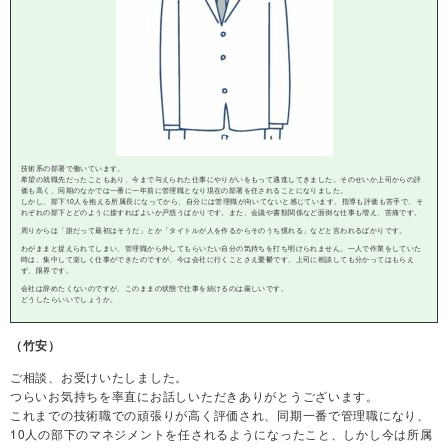
技術系の部署で働いています。
希望の就職先だったこともあり、今まで与えられた仕事にやりがいをもって邁進してきました。そのせいか上司からの評
価も高く、同期のなかでは一番に一年前に管理職となり現在の部署を任されることになりました。
しかし、部下10人を抱える所属長になってから、自分には管理職が向いてないと感じています。指導も評価も苦手で、そ
れぞれの部下とどのように接すればよいか戸惑うばかりです。また、会議や書類関係など面倒な仕事も増え、苦痛です。
周りからは「誰だって最初はそうだ」とか「タイトルが人を作るからそのうち慣れる」などと言われるばかりです。
わがままと捉えられてしまい、管理職から外してもらいたい自分の気持ちを打ち明けられません。一人で作業をしていた
時は、集中して楽しく仕事ができたのですが、今は会社に行くことさえ憂鬱です。上司に相談しても分かってはもらえ
ず、限界です。
会社は辞めたくないのですが、このままの状態で仕事を続けるのは厳しいです。
どうしたらいいでしょうか。
（竹安）
ご相談、お受けいたしました。
つらいお気持ちを率直にお話しいただきありがとうございます。
これまでの技術職での頑張りが高く評価され、同期一番で管理職になり、
10人の部下のマネジメントを任されるようになったこと、しかし今は所属