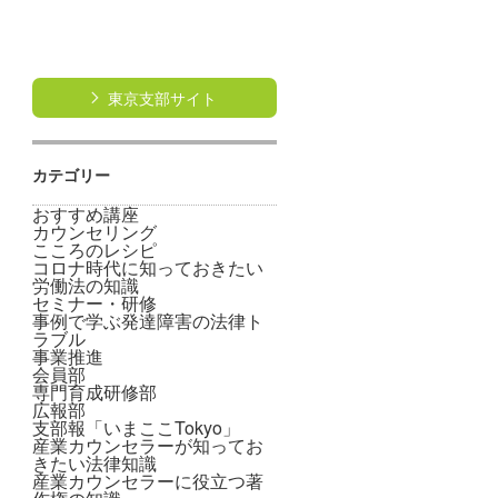
東京支部サイト
カテゴリー
おすすめ講座
カウンセリング
こころのレシピ
コロナ時代に知っておきたい
労働法の知識
セミナー・研修
事例で学ぶ発達障害の法律ト
ラブル
事業推進
会員部
専門育成研修部
広報部
支部報「いまここTokyo」
産業カウンセラーが知ってお
きたい法律知識
産業カウンセラーに役立つ著