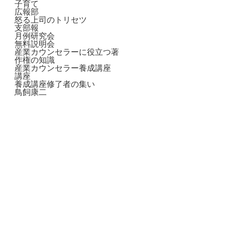
子育て
広報部
怒る上司のトリセツ
支部報
月例研究会
無料説明会
産業カウンセラーに役立つ著
作権の知識
産業カウンセラー養成講座
講座
養成講座修了者の集い
鳥飼康二