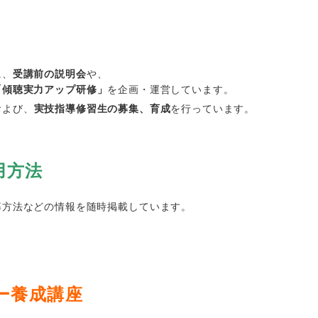
に、
受講前の説明会
や、
「傾聴実力アップ研修」
を企画・運営しています。
および、
実技指導修習生の募集、育成
を行っています。
用方法
募方法などの情報を随時掲載しています。
ー養成講座