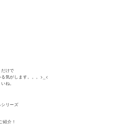
うだけで
る気がします。。。>_<
さいね。
るシリーズ
ご紹介！