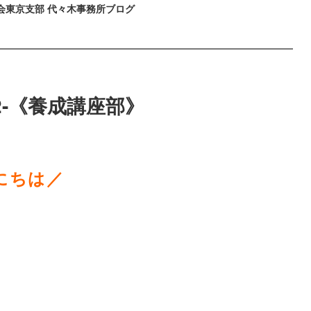
会東京支部
代々木事務所ブログ
.2-《養成講座部》
にちは／