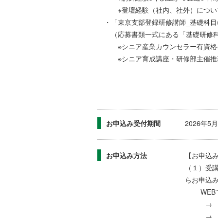
※登壇経験（社内、社外）について
・「東京支部登録研修講師_基礎科目(20
（応募書類一式にある「基礎研修科目
※シニア産業カウンセラー有資格者
※シニア育成講座・研修部主催推奨講
お申込み受付期間
2026年
お申込み方法
【お申込
（１）受講
らお申込
WEBで
→ 支部
→ 区分