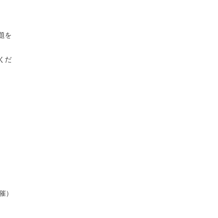
題を
くだ
開催）