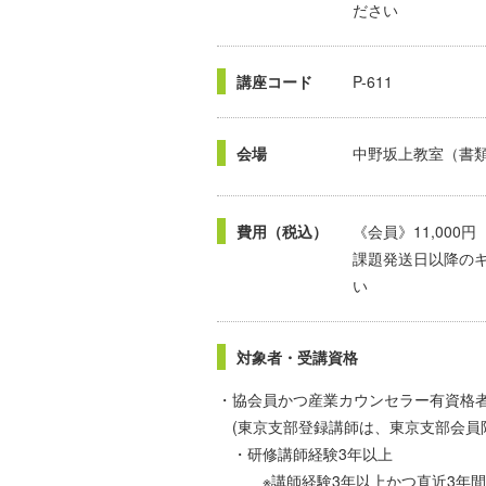
ださい
講座コード
P-611
会場
中野坂上教室（書
費用（税込）
《会員》11,000
課題発送日以降の
い
対象者・受講資格
・協会員かつ産業カウンセラー有資格
(東京支部登録講師は、東京支部会員
・研修講師経験3年以上
※講師経験3年以上かつ直近3年間で