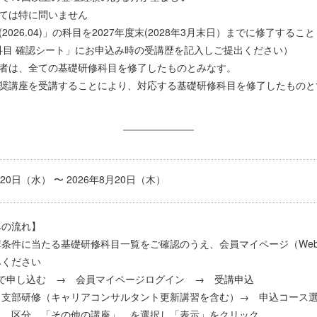
は特に問いません
26.04)」の科目を2027年度末(2028年3月末日）までに修了すること
 確認シート」にお申込み時の受講歴を記入しご提出ください）
は、全ての基礎研修科目を修了したものとみなす。
座を受講することにより、対応する基礎研修科目を修了したものとす
5月20日（水） 〜 2026年8月20日（木）
みの流れ】
条件に当たる基礎研修科目一覧をご確認のうえ、会員マイページ（We
みください
申し込む → 会員マイページログイン → 受講申込
研修（キャリアコンサルタント更新講習を含む）→ 申込コース
 「その他の講座」 を選択し「表示」をクリック