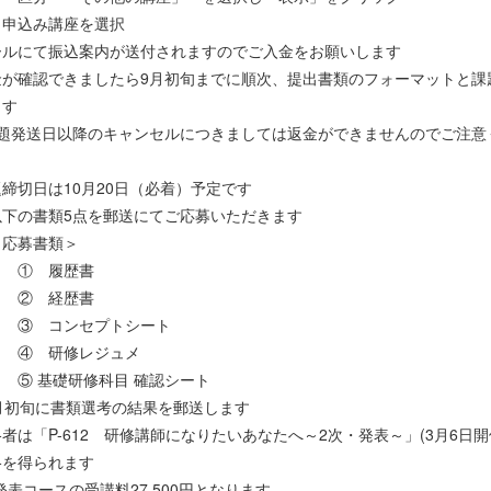
込み講座を選択
ールにて振込案内が送付されますのでご入金をお願いします
金が確認できましたら9月初旬までに順次、提出書類のフォーマットと課
ます
送日以降のキャンセルにつきましては返金ができませんのでご注意
締切日は10月20日（必着）予定です
類5点を郵送にてご応募いただきます
募書類＞
履歴書
経歴書
ンセプトシート
研修レジュメ
礎研修科目 確認シート
月初旬に書類選考の結果を郵送します
者は「P-612 研修講師になりたいあなたへ～2次・発表～」(3月6日
格を得られます
ースの受講料27,500円となります。