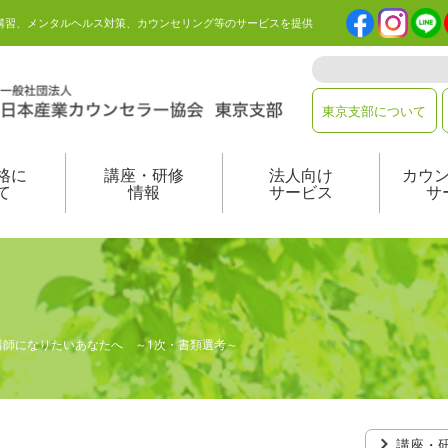
講習、メンタルヘルス対策、カウンセリング等のサービスを提供
東京支部について
格に
講座・研修
法人向け
カウ
て
情報
サービス
サ
研修講師になりたいあなたへ ～1次・書類選考～
講座・