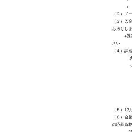
→ 申
（２）メ
（３）入
お送りし
※課題発
さい
（４）課題
以下の書
＜応
① 
② 
③ コ
④ 
⑤ 基
（５）12
（６）合格
の応募資
*発表コ