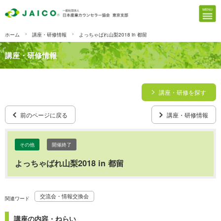
ホーム
講座・研修情報
よっちゃばれ山梨2018 in 都留
講座・研修情報
講座・研修を探す
前のページに戻る
講座・研修情報
その他
開催終了
よっちゃばれ山梨2018 in 都留
交流会・情報交換会
関連ワード
講座の内容・ねらい