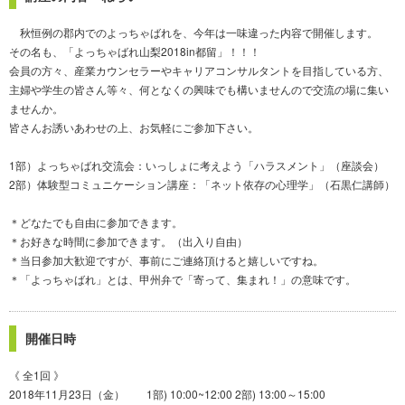
秋恒例の郡内でのよっちゃばれを、今年は一味違った内容で開催します。
その名も、「よっちゃばれ山梨2018in都留」！！！
会員の方々、産業カウンセラーやキャリアコンサルタントを目指している方、
主婦や学生の皆さん等々、何となくの興味でも構いませんので交流の場に集い
ませんか。
皆さんお誘いあわせの上、お気軽にご参加下さい。
1部）よっちゃばれ交流会：いっしょに考えよう「ハラスメント」（座談会）
2部）体験型コミュニケーション講座：「ネット依存の心理学」（石黒仁講師）
＊どなたでも自由に参加できます。
＊お好きな時間に参加できます。（出入り自由）
＊当日参加大歓迎ですが、事前にご連絡頂けると嬉しいですね。
＊「よっちゃばれ」とは、甲州弁で「寄って、集まれ！」の意味です。
開催日時
《 全1回 》
2018年11月23日（金） 1部) 10:00~12:00 2部) 13:00～15:00