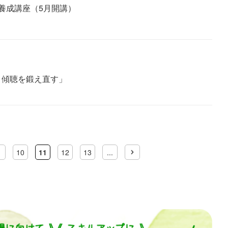
養成講座（5月開講）
1 傾聴を鍛え直す」
10
11
12
13
...