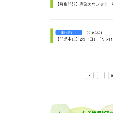
【募集開始】産業カウンセラー
事務局より
2019.02.01
【開講中止】2/3（日）「NK-1
...
9