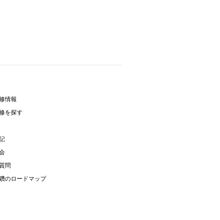
修情報
修を探す
記
会
質問
鑽のロードマップ