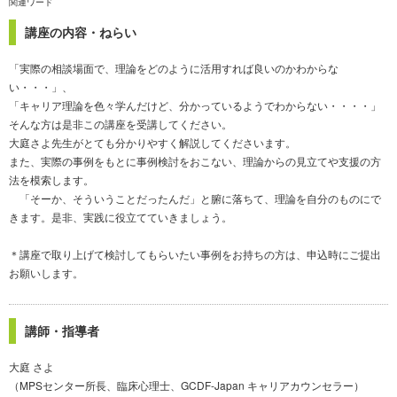
関連ワード
講座の内容・ねらい
「実際の相談場面で、理論をどのように活用すれば良いのかわからな
い・・・」、
「キャリア理論を色々学んだけど、分かっているようでわからない・・・・」
そんな方は是非この講座を受講してください。
大庭さよ先生がとても分かりやすく解説してくださいます。
また、実際の事例をもとに事例検討をおこない、理論からの見立てや支援の方
法を模索します。
「そーか、そういうことだったんだ」と腑に落ちて、理論を自分のものにで
きます。是非、実践に役立てていきましょう。
＊講座で取り上げて検討してもらいたい事例をお持ちの方は、申込時にご提出
お願いします。
講師・指導者
大庭 さよ
（MPSセンター所長、臨床心理士、GCDF-Japan キャリアカウンセラー）