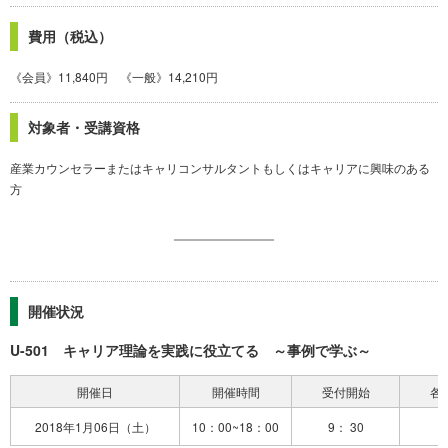
費用（税込）
《会員》11,840円 《一般》14,210円
対象者・受講資格
産業カウンセラーまたはキャリコンサルタントもしくはキャリアに興味のある
方
開催状況
U-501 キャリア理論を実践に役立てる ～事例で学ぶ～
開催日
開催時間
受付開始
各
2018年1月06日（土）
10：00~18：00
9： 30