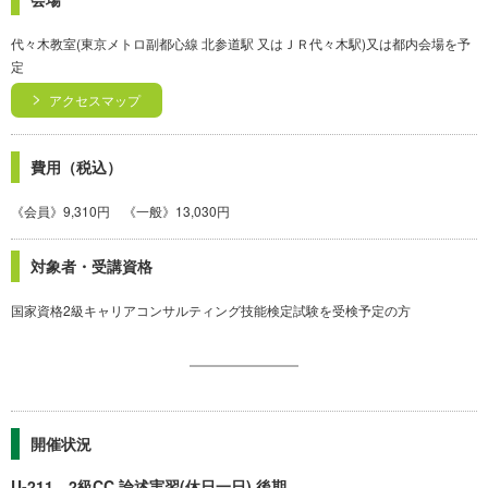
代々木教室(東京メトロ副都心線 北参道駅 又はＪＲ代々木駅)又は都内会場を予
定
アクセスマップ
費用（税込）
《会員》9,310円 《一般》13,030円
対象者・受講資格
国家資格2級キャリアコンサルティング技能検定試験を受検予定の方
開催状況
U-211 2級CC 論述実習(休日一日) 後期