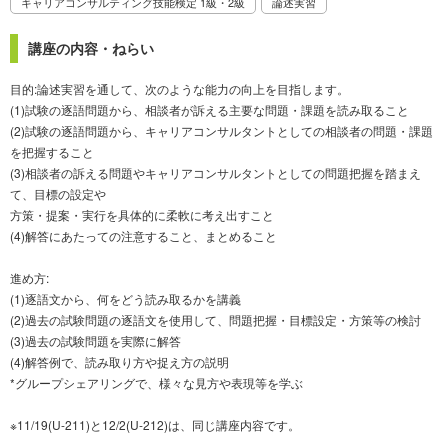
キャリアコンサルティング技能検定 1級・2級
論述実習
講座の内容・ねらい
目的:論述実習を通して、次のような能力の向上を目指します。
(1)試験の逐語問題から、相談者が訴える主要な問題・課題を読み取ること
(2)試験の逐語問題から、キャリアコンサルタントとしての相談者の問題・課題
を把握すること
(3)相談者の訴える問題やキャリアコンサルタントとしての問題把握を踏まえ
て、目標の設定や
方策・提案・実行を具体的に柔軟に考え出すこと
(4)解答にあたっての注意すること、まとめること
進め方:
(1)逐語文から、何をどう読み取るかを講義
(2)過去の試験問題の逐語文を使用して、問題把握・目標設定・方策等の検討
(3)過去の試験問題を実際に解答
(4)解答例で、読み取り方や捉え方の説明
*グループシェアリングで、様々な見方や表現等を学ぶ
※11/19(U-211)と12/2(U-212)は、同じ講座内容です。