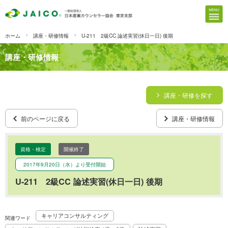
ホーム
講座・研修情報
U-211 2級CC 論述実習(休日一日) 後期
講座・研修情報
講座・研修を探す
前のページに戻る
講座・研修情報
資格・検定
開催終了
2017年9月20日（水）より受付開始
U-211 2級CC 論述実習(休日一日) 後期
キャリアコンサルティング
関連ワード