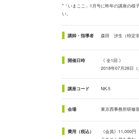
*「いまここ」1月号に昨年の講座の様
講師・指導者
森田 汐生（特定
開催日時
《 全1回 》
2018年07月28日
講座コード
NK-5
会場
東京西事務所研修
費用（税込）
《会員》11,000円