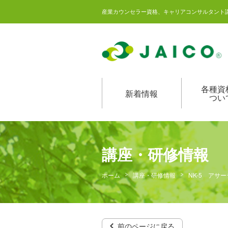
産業カウンセラー資格、キャリアコンサルタント
各種資
新着情報
つい
講座・研修情報
ホーム
講座・研修情報
NK-5 アサ
前のページに戻る