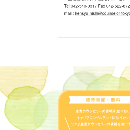
Tel 042-540-0317 Fax 042-522-87
mail :
kensyu-nishi@counselor-tokyo