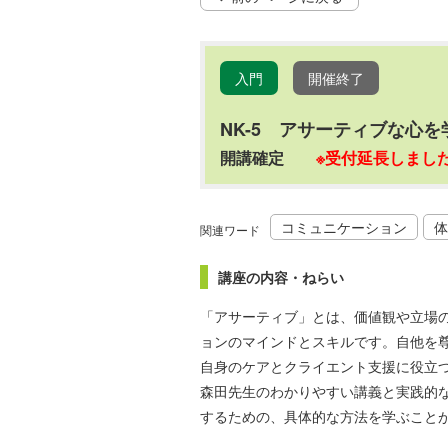
入門
開催終了
NK-5 アサーティブな心を
開講確定
※受付延長しまし
コミュニケーション
体
関連ワード
講座の内容・ねらい
「アサーティブ」とは、価値観や立場
ョンのマインドとスキルです。自他を
自身のケアとクライエント支援に役立
森田先生のわかりやすい講義と実践的
するための、具体的な方法を学ぶこと