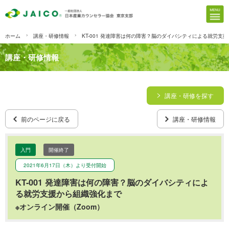
ホーム
講座・研修情報
KT-001 発達障害は何の障害？脳のダイバシティによる就労支
講座・研修情報
講座・研修を探す
前のページに戻る
講座・研修情報
入門
開催終了
2021年6月17日（木）より受付開始
KT-001 発達障害は何の障害？脳のダイバシティによ
る就労支援から組織強化まで
※オンライン開催（Zoom）