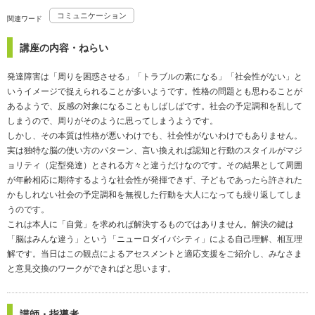
コミュニケーション
関連ワード
講座の内容・ねらい
発達障害は「周りを困惑させる」「トラブルの素になる」「社会性がない」と
いうイメージで捉えられることが多いようです。性格の問題とも思わることが
あるようで、反感の対象になることもしばしばです。社会の予定調和を乱して
しまうので、周りがそのように思ってしまうようです。
しかし、その本質は性格が悪いわけでも、社会性がないわけでもありません。
実は独特な脳の使い方のパターン、言い換えれば認知と行動のスタイルがマジ
ョリティ（定型発達）とされる方々と違うだけなのです。その結果として周囲
が年齢相応に期待するような社会性が発揮できず、子どもであったら許された
かもしれない社会の予定調和を無視した行動を大人になっても繰り返してしま
うのです。
これは本人に「自覚」を求めれば解決するものではありません。解決の鍵は
「脳はみんな違う」という「ニューロダイバシティ」による自己理解、相互理
解です。当日はこの観点によるアセスメントと適応支援をご紹介し、みなさま
と意見交換のワークができればと思います。
講師・指導者