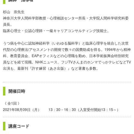
杉山 崇先生
神奈川大学人間科学部教授・心理相談センター所長・大学院人間科学研究科委
員長。
臨床心理士・公認心理師・一級キャリアコンサルティング技能士。
うつ病を中心に認知神経科学（いわゆる脳科学）と臨床心理学を統合した次世
代型の心理療法/アセスメントの開発で数々の国費助成を得る。1994年から精神
科、教育委員会、EAPオフィスなどの心理職を勤め、日本学術振興会特別研究
員などを経て現職。NHKニュース、フジTVさんまのホンマでっかテレビなどTV
出演も、最新刊『許す練習（あさ出版）』など著書も多数。
開催日時
《 全1回 》
2021年08月09日（月） 13：30－16：30（入室受付開始13：15～）
講座コード