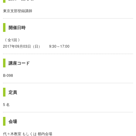
東京支部登録講師
開催日時
《 全1回 》
2017年09月03日（日） 9:30～17:00
講座コード
B-098
定員
5 名
会場
代々木教室 もしくは 都内会場