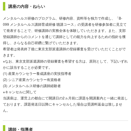
講座の内容・ねらい
メンタルヘルス研修のプログラム、研修内容、資料等を独力で作成し、「B-
099 メンタルヘルス講師育成研修 聴講コース」の受講者を研修参加者に見立て
て発表することで、研修講師の実務全体を体験していただきます。また、支部
登録講師からのコメントを通じて講師としての能力を向上するための指針を獲
得し、さらなる自己研鑽に繋げていただきます。
希望者は発表終了後に東京支部派遣講師の登録審査を受けていただくことがで
きます。
※なお、東京支部派遣講師の登録審査を希望する方は、原則として、下記いずれ
かに該当することが必要です。
(1) 産業カウンセラー養成講座の実技指導者
(2) シニア産業カウンセラー有資格者
(3) メンタルヘルス研修の講師経験者
※キャンセルに関して
当講座は、運営上の都合にて開講日の2ヵ月前に課題を開講案内と一緒に発送し
ております。課題発送日以降にキャンセルした場合は受講料返金は致しませ
ん。
講師・指導者