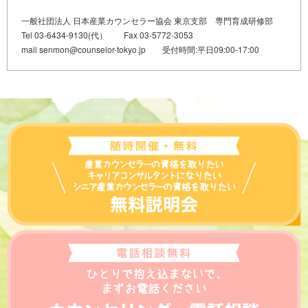
一般社団法人 日本産業カウンセラー協会 東京支部 専門育成研修部
Tel 03-6434-9130(代） Fax 03-5772-3053
mail senmon@counselor-tokyo.jp 受付時間:平日09:00-17:00