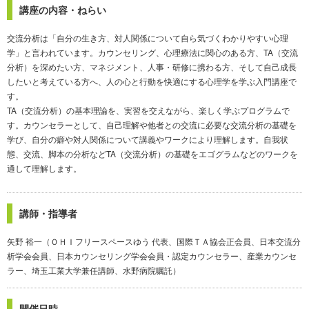
講座の内容・ねらい
交流分析は「自分の生き方、対人関係について自ら気づくわかりやすい心理
学」と言われています。カウンセリング、心理療法に関心のある方、TA（交流
分析）を深めたい方、マネジメント、人事・研修に携わる方、そして自己成長
したいと考えている方へ、人の心と行動を快適にする心理学を学ぶ入門講座で
す。
TA（交流分析）の基本理論を、実習を交えながら、楽しく学ぶプログラムで
す。カウンセラーとして、自己理解や他者との交流に必要な交流分析の基礎を
学び、自分の癖や対人関係について講義やワークにより理解します。自我状
態、交流、脚本の分析などTA（交流分析）の基礎をエゴグラムなどのワークを
通して理解します。
講師・指導者
矢野 裕一（ＯＨＩフリースペースゆう 代表、国際ＴＡ協会正会員、日本交流分
析学会会員、日本カウンセリング学会会員・認定カウンセラー、産業カウンセ
ラー、埼玉工業大学兼任講師、水野病院嘱託）
開催日時