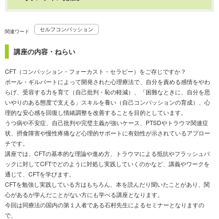
セルフコンパッション
関連ワード
講座の内容・ねらい
CFT（コンパッション・フォーカスト・セラピー）をご存じですか？
ポール・ギルバートによって開発された心理療法で、自分を責める感情をやわ
らげ、受容する力を育て（自己批判・恥の軽減）、「困難なときに、自分を思
いやりのある態度で支える」スキルを養い（自己コンパッションの育成）、心
理的な安心感を回復し情緒調整を改善することを目的としています。
うつ病や不安症、自己批判や完璧主義が強いケース、PTSDやトラウマ関連症
状、摂食障害や慢性疼痛など心理的サポートに有効性が示されているアプロー
チです。
講座では、CFTの基本的な理論や進め方、トラウマによる抵抗やフラッシュバ
ックに対してCFTでどのように対処し実践していくのかなど、講義やワークを
通じて、CFTを学びます。
CFTを勉強し実践している方はもちろん、本を読んだり聞いたことがあり、関
心があるが学んだことがない方にも学べる講座となります。
今回は同療法の国内の第１人者である石村先生によるセミナーとなりますの
で、