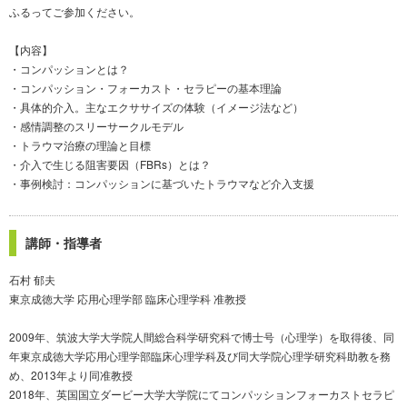
ふるってご参加ください。
【内容】
・コンパッションとは？
・コンパッション・フォーカスト・セラピーの基本理論
・具体的介入。主なエクササイズの体験（イメージ法など）
・感情調整のスリーサークルモデル
・トラウマ治療の理論と目標
・介入で生じる阻害要因（FBRs）とは？
・事例検討：コンパッションに基づいたトラウマなど介入支援
講師・指導者
石村 郁夫
東京成徳大学 応用心理学部 臨床心理学科 准教授
2009年、筑波大学大学院人間総合科学研究科で博士号（心理学）を取得後、同
年東京成徳大学応用心理学部臨床心理学科及び同大学院心理学研究科助教を務
め、2013年より同准教授
2018年、英国国立ダービー大学大学院にてコンパッションフォーカストセラピ