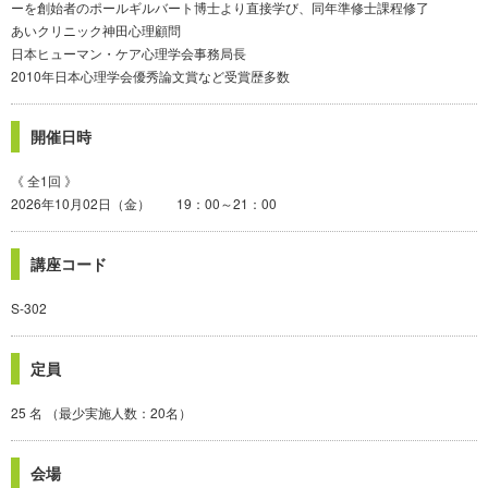
ーを創始者のポールギルバート博士より直接学び、同年準修士課程修了
あいクリニック神田心理顧問
日本ヒューマン・ケア心理学会事務局長
2010年日本心理学会優秀論文賞など受賞歴多数
開催日時
《 全1回 》
2026年10月02日（金） 19：00～21：00
講座コード
S-302
定員
25 名 （最少実施人数：20名）
会場