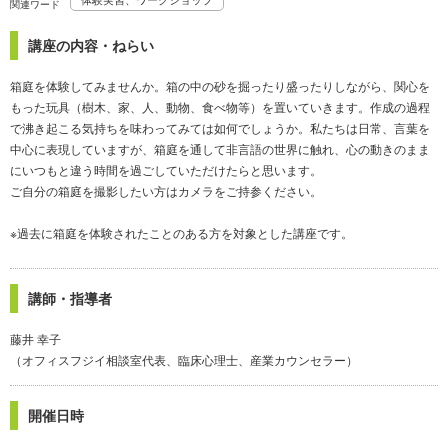
関連ワード
講座の内容・ねらい
箱庭を体験してみませんか。箱の中の砂を掘ったり盛ったりしながら、関心を
もった玩具（樹木、家、人、動物、食べ物等）を置いていきます。作成の過程
で沸き起こる気持ちを味わってみては如何でしょうか。私たちは日常、言葉を
中心に表現していますが、箱庭を通して非言語の世界に触れ、心の動きのまま
にいつもと違う時間を過ごしていただけたらと思います。
ご自分の箱庭を撮影したい方はカメラをご持参ください。
※過去に箱庭を体験されたことのある方を対象とした講座です。
講師・指導者
藤井 幸子
（オフィスフジイ相談室代表、臨床心理士、産業カウンセラー）
開催日時