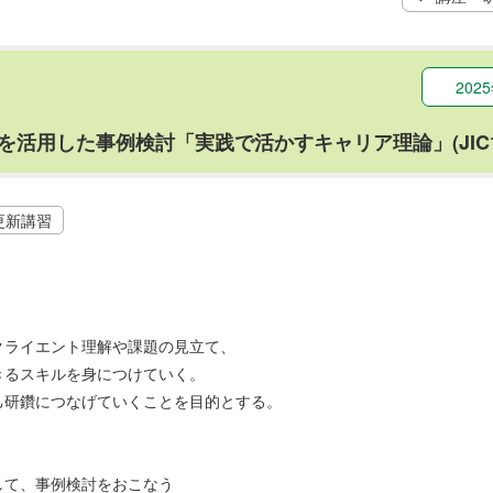
20
論を活用した事例検討「実践で活かすキャリア理論」(JIC19
更新講習
クライエント理解や課題の見立て、
きるスキルを身につけていく。
己研鑽につなげていくことを目的とする。
して、事例検討をおこなう