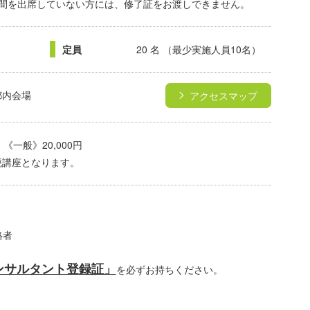
間を出席していない方には、修了証をお渡しできません。
定員
20 名 （最少実施人員10名）
都内会場
アクセスマップ
 《一般》20,000円
税講座となります。
格者
ンサルタント登録証」
を必ずお持ちください。