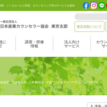
講習、メンタルヘルス対策、カウンセリング等のサービスを提供
東京支部について
格に
講座・研修
法人向け
カウ
て
情報
サービス
サ
CC更新講習 理論を活用した事例検討「実践で活かすキャリア理論」(JIC19T04)
講座・