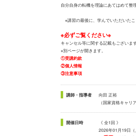
自分自身の転機を理論にあてはめて整
※講習の最後に、学んでいただいたこ
※必ずご覧ください※
キャンセル等に関する記載もございま
※別ページが開きます。
①受講約款
②個人情報
③注意事項
講師・指導者
向田 正裕
（国家資格キャリ
開催日時
《 全1回 》
2026年01月19日