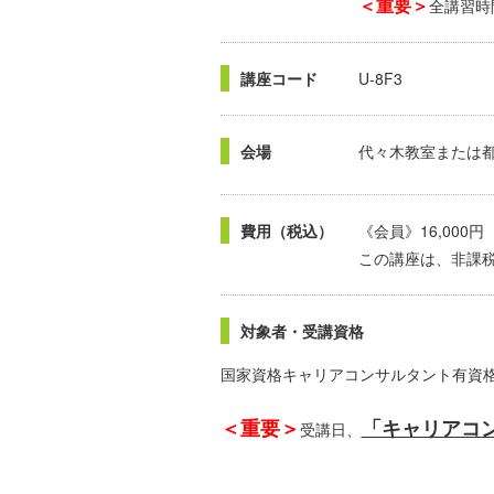
＜重要＞
全講習時
講座コード
U-8F3
会場
代々木教室または
費用（税込）
《会員》16,000円
この講座は、非課
対象者・受講資格
国家資格キャリアコンサルタント有資
＜重要＞
「キャリアコ
受講日、