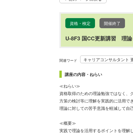
資格・検定
開催終了
U-8F3 国CC更新講習 理
キャリアコンサルタント 
関連ワード
講座の内容・ねらい
≪ねらい≫
資格取得のための理論勉強ではなく、
方策の検討等に理解を実践的に活用で
理論に対しての苦手意識を軽減して自
≪概要≫
実践で理論を活用するポイントを理解