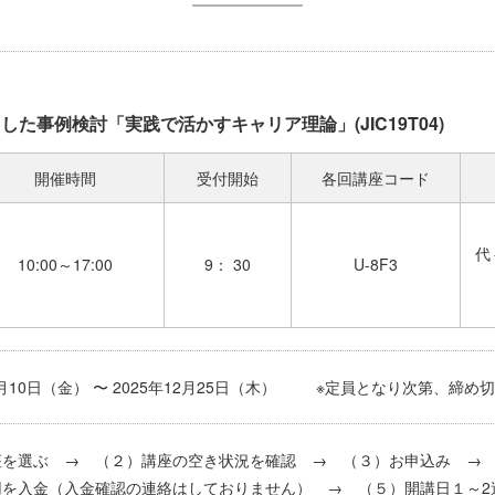
用した事例検討「実践で活かすキャリア理論」(JIC19T04)
開催時間
受付開始
各回講座コード
代
10:00～17:00
9： 30
U-8F3
10月10日（金） 〜 2025年12月25日（木） ※定員となり次第、締
座を選ぶ → （２）講座の空き状況を確認 → （３）お申込み 
用を入金（入金確認の連絡はしておりません） → （５）開講日１～2