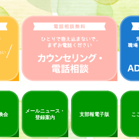
メールニュース・
換会
支部報電子版
こ
登録案内