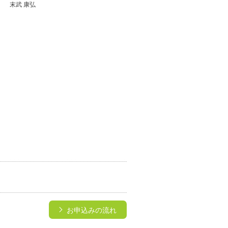
末武 康弘
→
お申込みの流れ