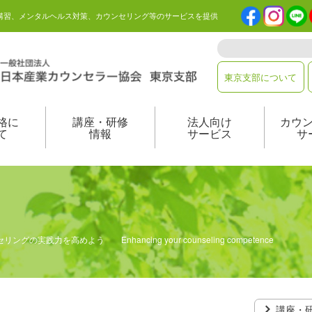
講習、メンタルヘルス対策、カウンセリング等のサービスを提供
東京支部について
格に
講座・研修
法人向け
カウ
て
情報
サービス
サ
セリングの実践力を高めよう Enhancing your counseling competence
講座・