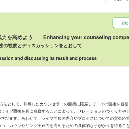
20
高めよう Enhancing your counseling compet
接の観察とディスカッションをとおして
ession and discussing its result and process
の方法として、熟練したカウンセラーの面接に陪席して、その面接を観察
のライブ面接を直に観察することによって、リレーションのつくり方や
を学びます。あわせて、ライブ面接の内容やプロセスについての質疑応
つつ、カウンセリング実践力を高めるための具体的な手がかりを得るこ