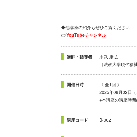
◆他講座の紹介もぜひご覧ください
👉
YouTubeチャンネル
講師・指導者
末武 康弘
（法政大学現代福
開催日時
《 全1回 》
2025年08月02日
※本講座の講座時間
講座コード
B-002