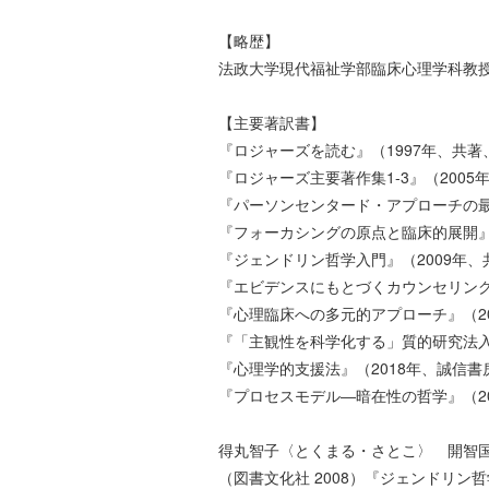
【略歴】
法政大学現代福祉学部臨床心理学科教
【主要著訳書】
『ロジャーズを読む』（1997年、共
『ロジャーズ主要著作集1-3』（200
『パーソンセンタード・アプローチの最
『フォーカシングの原点と臨床的展開』
『ジェンドリン哲学入門』（2009年、
『エビデンスにもとづくカウンセリング
『心理臨床への多元的アプローチ』（2
『「主観性を科学化する」質的研究法入
『心理学的支援法』（2018年、誠信書
『プロセスモデル―暗在性の哲学』（2
得丸智子〈とくまる・さとこ〉 開智国
（図書文化社 2008）『ジェンドリン哲