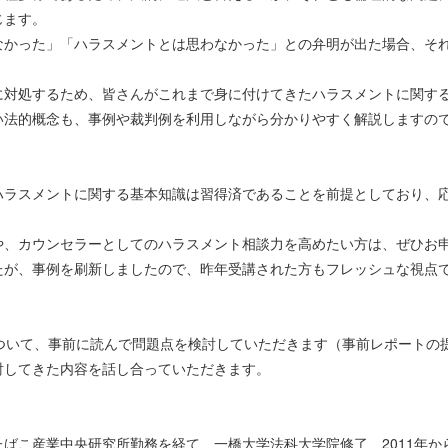
じます。
なかった」「ハラスメントとは思わなかった」との弁明が出た場合、そ
に対処するため、皆さんがこれまで身に付けてきたハラスメントに関す
い法的概念も、事例や裁判例を利用しながら分かりやすく解説しますの
ハラスメントに関する基本知識は習得済であることを前提としており、
や、カウンセラーとしてのハラスメント相談力を高めたい方は、ぜひお
たが、事例を刷新しましたので、昨年受講された方もフレッシュな視点
ついて、事前に読んで問題点を検討していただきます（事前レポートの
討してきた内容を話し合っていただきます。
ばこ産業中央研究所勤務を経て、一橋大学法科大学院修了、2011年か