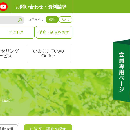
お問い合わせ・資料請求
文字サイズ
標準
大きく
アクセス
講座・研修を探す
ンセリング
いまここTokyo
ービス
Online
（前編）
研修情報
講座・研修を探す