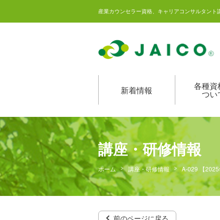
産業カウンセラー資格、キャリアコンサルタント
各種資
新着情報
つい
講座・研修情報
ホーム
講座・研修情報
A-029 【
前のページに戻る