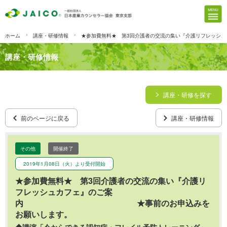
ホーム
講座・研修情報
★参加費無料★ 第3回介護者の交流の集い『介護
講座・研修情報
講座・研修を探す
前のページに戻る
講座・研修情報
その他
開催終了
2019年1月08日（火）より受付開始
★参加費無料★ 第3回介護者の交流の集い『介護リ
フレッシュカフェ』のご案
内 ★事前のお申込みを
お願いします。