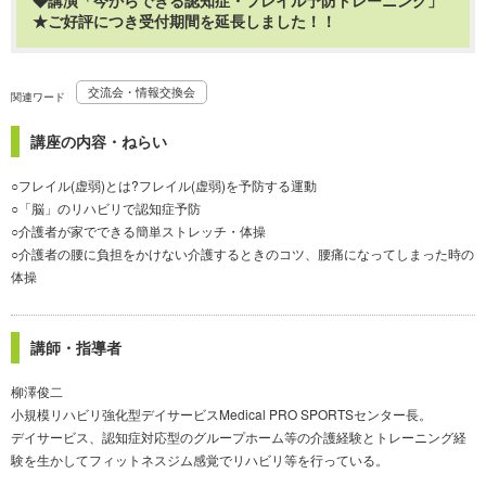
◆講演「今からできる認知症・フレイル予防トレーニング」
★ご好評につき受付期間を延長しました！！
交流会・情報交換会
関連ワード
講座の内容・ねらい
○フレイル(虚弱)とは?フレイル(虚弱)を予防する運動
○「脳」のリハビリで認知症予防
○介護者が家でできる簡単ストレッチ・体操
○介護者の腰に負担をかけない介護するときのコツ、腰痛になってしまった時の
体操
講師・指導者
柳澤俊二
小規模リハビリ強化型デイサービスMedical PRO SPORTSセンター長。
デイサービス、認知症対応型のグループホーム等の介護経験とトレーニング経
験を生かしてフィットネスジム感覚でリハビリ等を行っている。