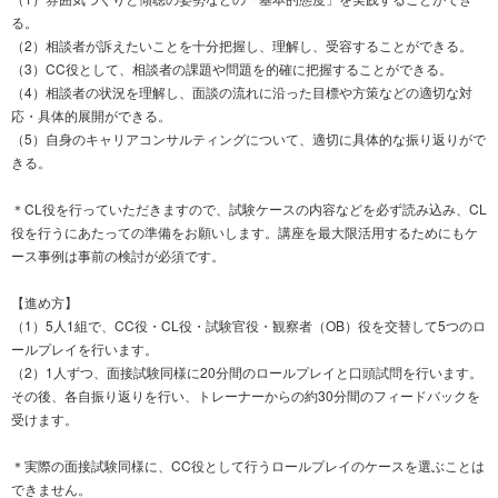
る。
（2）相談者が訴えたいことを十分把握し、理解し、受容することができる。
（3）CC役として、相談者の課題や問題を的確に把握することができる。
（4）相談者の状況を理解し、面談の流れに沿った目標や方策などの適切な対
応・具体的展開ができる。
（5）自身のキャリアコンサルティングについて、適切に具体的な振り返りがで
きる。
＊CL役を行っていただきますので、試験ケースの内容などを必ず読み込み、CL
役を行うにあたっての準備をお願いします。講座を最大限活用するためにもケ
ース事例は事前の検討が必須です。
【進め方】
（1）5人1組で、CC役・CL役・試験官役・観察者（OB）役を交替して5つのロ
ールプレイを行います。
（2）1人ずつ、面接試験同様に20分間のロールプレイと口頭試問を行います。
その後、各自振り返りを行い、トレーナーからの約30分間のフィードバックを
受けます。
＊実際の面接試験同様に、CC役として行うロールプレイのケースを選ぶことは
できません。