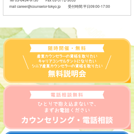
mail career@counselor-tokyo.jp 受付時間:平日09:00-17:00