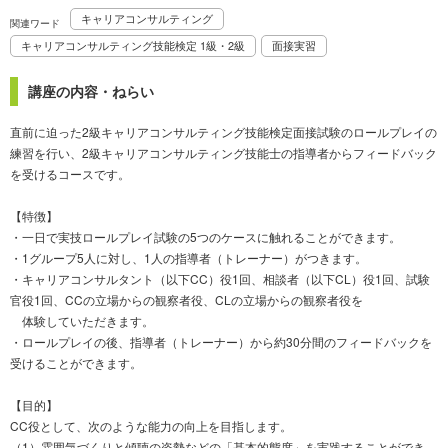
キャリアコンサルティング
関連ワード
キャリアコンサルティング技能検定 1級・2級
面接実習
講座の内容・ねらい
直前に迫った2級キャリアコンサルティング技能検定面接試験のロールプレイの
練習を行い、2級キャリアコンサルティング技能士の指導者からフィードバック
を受けるコースです。
【特徴】
・一日で実技ロールプレイ試験の5つのケースに触れることができます。
・1グループ5人に対し、1人の指導者（トレーナー）がつきます。
・キャリアコンサルタント（以下CC）役1回、相談者（以下CL）役1回、試験
官役1回、CCの立場からの観察者役、CLの立場からの観察者役を
体験していただきます。
・ロールプレイの後、指導者（トレーナー）から約30分間のフィードバックを
受けることができます。
【目的】
CC役として、次のような能力の向上を目指します。
（1）雰囲気づくりと傾聴の姿勢などの「基本的態度」を実践することができ