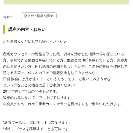
交流会・情報交換会
関連ワード
講座の内容・ねらい
お仕事帰りなどにお立ち寄りください♪
産業カウンセラーの資格を取った後、資格を活かした活動の場を探している
方、参加できる勉強会を探している方、勉強会の仲間を探している方、先輩方
の話を聞きたい方、同じ地域の仲間を見つけたい方、ご自身の体験を披露して
頂ける方等々、代々木カフェで情報交換をしてみませんか。
日頃 協会には足が遠くて…という方や、ちょっと覗いてみようかな…
という方などこの機会に是非ご参加ください!
2017年度も年4回の開催予定です。
皆様のお越しをお待ち申し上げております。
非会員の方やこれから産業カウンセラーを目指す方もご参加いただけます。
*設置ブースは、毎回少しずつ異なります。
*途中、ブースを移動することも可能です。