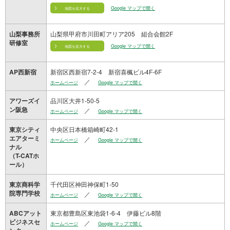
Google マップで開く
地図を拡大する
山梨県甲府市川田町アリア205 組合会館2F
山梨事務所
研修室
Google マップで開く
地図を拡大する
新宿区西新宿7-2-4 新宿喜楓ビル4F-6F
AP西新宿
／
ホームページ
Google マップで開く
品川区大井1-50-5
アワーズイ
ン阪急
／
ホームページ
Google マップで開く
中央区日本橋箱崎町42-1
東京シティ
エアターミ
／
ホームページ
Google マップで開く
ナル
（T-CATホ
ール）
千代田区神田神保町1-50
東京商科学
院専門学校
／
ホームページ
Google マップで開く
東京都豊島区東池袋1-6-4 伊藤ビル8階
ABCアット
ビジネスセ
／
ホームページ
Google マップで開く