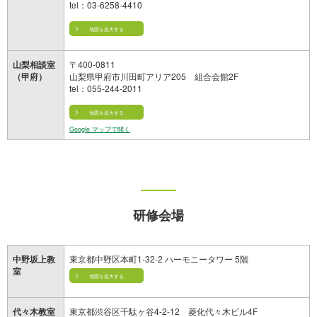
tel：03-6258-4410
地図を拡大する
〒400-0811
山梨相談室
山梨県甲府市川田町アリア205 組合会館2F
（甲府）
tel：055-244-2011
地図を拡大する
Google マップで開く
研修会場
東京都中野区本町1-32-2 ハーモニータワー 5階
中野坂上教
室
地図を拡大する
東京都渋谷区千駄ヶ谷4-2-12 菱化代々木ビル4F
代々木教室