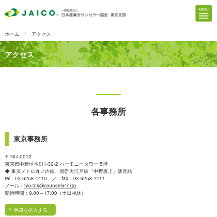
ホーム
アクセス
アクセス
各事務所
東京事務所
〒164-0012
東京都中野区本町1-32-2 ハーモニータワー 5階
◆ 東京メトロ丸ノ内線、都営大江戸線「中野坂上」駅直結
tel：03-6258-4410 ／ fax：03-6258-4411
メール：
tyo-tok@counselor.or.jp
開所時間：9:00～17:00（土日祝休）
地図を拡大する