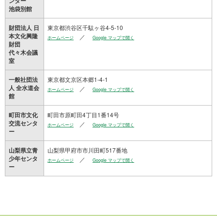
ンター
池袋別館
東京都渋谷区千駄ヶ谷4-5-10
財団法人 日
本文化興隆
／
ホームページ
Google マップで開く
財団
代々木会議
室
東京都文京区本郷1-4-1
一般社団法
人 全水道会
／
ホームページ
Google マップで開く
館
町田市原町田4丁目1番14号
町田市文化
交流センタ
／
ホームページ
Google マップで開く
ー
山梨県甲府市市川田町517番地
山梨県立青
少年センタ
／
ホームページ
Google マップで開く
ー