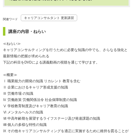
キャリアコンサルタント 更新講習
関連ワード
講座の内容・ねらい
≪ねらい≫
キャリアコンサルティングを行うために必要な知識の中でも、さらなる強化と
最新情報の把握が求められる
下記の科目をDVDによる講義動画の視聴を通じて学びます。
≪概要≫
Ⅰ 職業能力の開発の知識 リカレント 教育を含む
Ⅱ 企業におけるキャリア形成支援の知識
Ⅲ 労働市場 の知識
Ⅳ 労働政策 労働関係法令 社会保障制度の知識
Ⅴ 学校教育制度及びキャリア教育の知識
Ⅵ メンタルヘルスの知識
Ⅶ 中高年齢期を展望するライフステージ及び発達課題の知識
Ⅷ 個人の多様な特性の知識
Ⅸ その他キャリアコンサルティングを適正に実施するために維持を図ることが