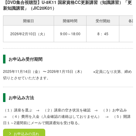
【DVD集合視聴型】U-8K11 国家資格CC更新講習（知識講習）「更
新知識講習」（JIC20K01）
開催日
開催時間
受付開始
各回
2026年2月10日（火）
9:00～18:00
8： 45
お申込み受付期間
2025年11月14日（金） 〜 2026年1月15日（木） ※定員になり次第、締め
切りとさせていただきます。
お申込み方法
（１）講座を選ぶ → （２）講座の空き状況を確認 → （３）お申込み
→ （４）費用を入金（入金確認の連絡はしておりません） → （５）開講
日１～2週間前にメールで開講通知を受け取る。
お申込みの流れ