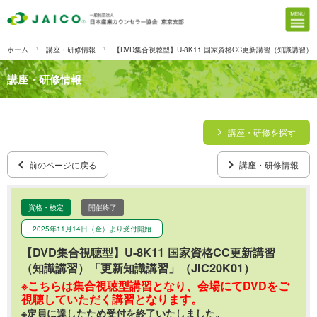
ホーム
講座・研修情報
【DVD集合視聴型】U-8K11 国家資格CC更新講習（知識講習）「
講座・研修情報
講座・研修を探す
前のページに戻る
講座・研修情報
資格・検定
開催終了
2025年11月14日（金）より受付開始
【DVD集合視聴型】U-8K11 国家資格CC更新講習
（知識講習）「更新知識講習」（JIC20K01）
※こちらは集合視聴型講習となり、会場にてDVDをご
視聴していただく講習となります。
※定員に達したため受付を終了いたしました。