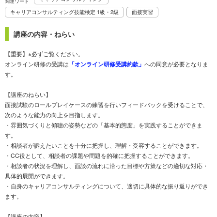
関連ワード
キャリアコンサルティング技能検定 1級・2級
面接実習
講座の内容・ねらい
【重要】※必ずご覧ください。
オンライン研修の受講は
への同意が必要となりま
「オンライン研修受講約款」
す。
【講座のねらい】
面接試験のロールプレイケースの練習を行いフィードバックを受けることで、
次のような能力の向上を目指します。
・雰囲気づくりと傾聴の姿勢などの「基本的態度」を実践することができま
す。
・相談者が訴えたいことを十分に把握し、理解・受容することができます。
・CC役として、相談者の課題や問題を的確に把握することができます。
・相談者の状況を理解し、面談の流れに沿った目標や方策などの適切な対応・
具体的展開ができます。
・自身のキャリアコンサルティングについて、適切に具体的な振り返りができ
ます。
【講座の内容】