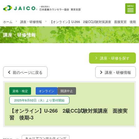
ホーム
講座・研修情報
【オンライン】U-266 2級CC試験対策講座 面接実習 後期-3
講座・研修情報
講座・研修を探す
前のページに戻る
講座・研修情報
資格・検定
オンライン
開講中止
2025年9月02日（火）より受付開始
【オンライン】U-266 2級CC試験対策講座 面接実
習 後期-3
キャリアコンサルティング