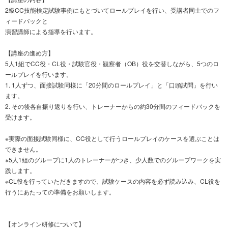
2級CC技能検定試験事例にもとづいてロールプレイを行い、受講者同士でのフ
ィードバックと
演習講師による指導を行います。
【講座の進め方】
5人1組でCC役・CL役・試験官役・観察者（OB）役を交替しながら、5つのロ
ールプレイを行います。
1. 1人ずつ、面接試験同様に「20分間のロールプレイ」と「口頭試問」を行い
ます。
2. その後各自振り返りを行い、トレーナーからの約30分間のフィードバックを
受けます。
※実際の面接試験同様に、CC役として行うロールプレイのケースを選ぶことは
できません。
※5人1組のグループに1人のトレーナーがつき、少人数でのグループワークを実
践します。
※CL役を行っていただきますので、試験ケースの内容を必ず読み込み、CL役を
行うにあたっての準備をお願いします。
【オンライン研修について】