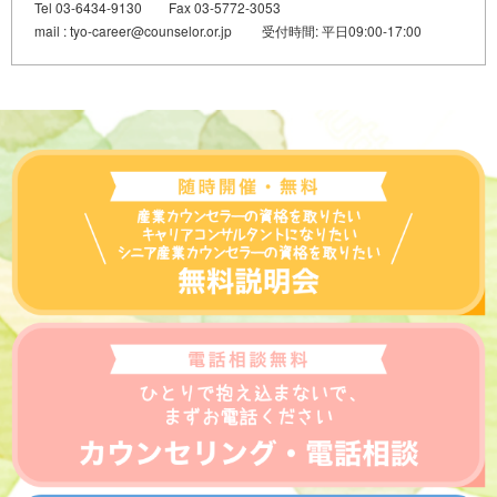
Tel 03-6434-9130 Fax 03-5772-3053
mail : tyo-career@counselor.or.jp 受付時間: 平日09:00-17:00