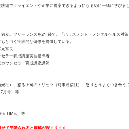
実践編でクライエントや企業に提案できるようになるめに一緒に学びま
、独立。フリーランスを2年経て、「ハラスメント・メンタルヘルス対策
にもとづく実践的な研修を提供している。
室元室長
ンセラー養成講座実技指導者
業カウンセラー育成講座講師
光社）、怒る上司のトリセツ（時事通信社）、怒りとうまくつき合う-ア
・7月号）等
 TIME,」等
も併せて受講されると理解が深まります。