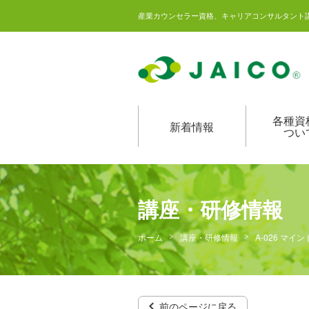
産業カウンセラー資格、キャリアコンサルタント
各種資
新着情報
つい
講座・研修情報
ホーム
講座・研修情報
A-026 マ
前のページに戻る