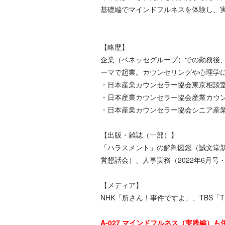
基礎編でマインドフルネスを体験し、
【略歴】
企業（ベネッセグループ）での勤務後
ーマで起業。カウンセリングや心理学
・日本産業カウンセラー協会東京相談
・日本産業カウンセラー協会産業カウ
・日本産業カウンセラー協会シニア産
【出版・雑誌（一部）】
「ハラスメント」の解剖図鑑（誠文堂新
営懇話会）、人事実務（2022年6月号
【メディア】
NHK「所さん！事件ですよ」、TBS「THE
A-027 マインドフルネス（実践編）