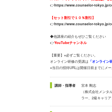
👉
https://www.counselor-tokyo.jp/
【セット割引で１０％割引】
👉
https://www.counselor-tokyo.jp/
◆他講座の紹介もぜひご覧ください
👉
YouTubeチャンネル
【重要】※必ずご覧ください。
オンライン研修の受講は
「オンライン
※当日の招待URLは開催日前までにメ
講師・指導者
宮本 剛志
（株式会社メンタ
ラー、2級キャリア