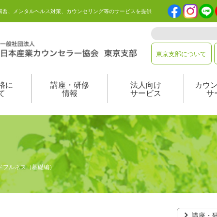
講習、メンタルヘルス対策、カウンセリング等のサービスを提供
東京支部について
格に
講座・研修
法人向け
カウ
て
情報
サービス
サ
インドフルネス（基礎編）
講座・