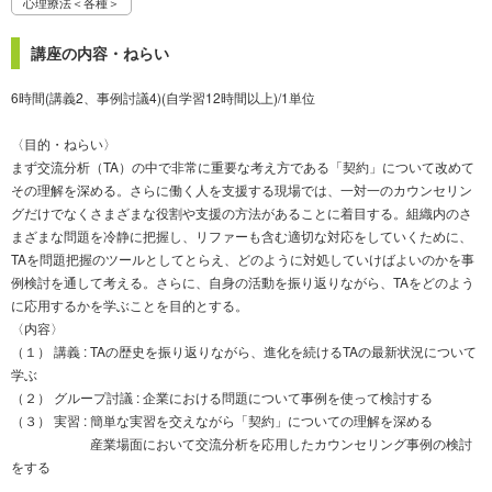
心理療法＜各種＞
講座の内容・ねらい
6時間(講義2、事例討議4)(自学習12時間以上)/1単位
〈目的・ねらい〉
まず交流分析（TA）の中で非常に重要な考え方である「契約」について改めて
その理解を深める。さらに働く人を支援する現場では、一対一のカウンセリン
グだけでなくさまざまな役割や支援の方法があることに着目する。組織内のさ
まざまな問題を冷静に把握し、リファーも含む適切な対応をしていくために、
TAを問題把握のツールとしてとらえ、どのように対処していけばよいのかを事
例検討を通して考える。さらに、自身の活動を振り返りながら、TAをどのよう
に応用するかを学ぶことを目的とする。
〈内容〉
（１） 講義 : TAの歴史を振り返りながら、進化を続けるTAの最新状況について
学ぶ
（２） グループ討議 : 企業における問題について事例を使って検討する
（３） 実習 : 簡単な実習を交えながら「契約」についての理解を深める
産業場面において交流分析を応用したカウンセリング事例の検討
をする