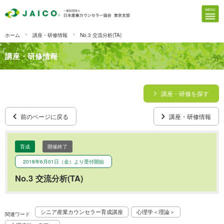
ホーム
講座・研修情報
No.3 交流分析(TA)
講座・研修情報
講座・研修を探す
前のページに戻る
講座・研修情報
育成
開催終了
2018年6月01日（金）より受付開始
No.3 交流分析(TA)
シニア産業カウンセラー育成講座
心理学＜理論＞
関連ワード