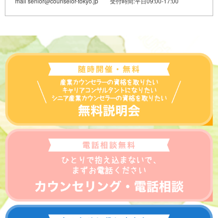
mail senior@counselor-tokyo.jp 受付時間:平日09:00-17:00