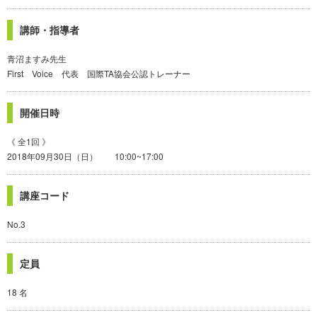
講師・指導者
青沼ますみ先生
First Voice 代表 国際TA協会公認トレーナー
開催日時
《 全1回 》
2018年09月30日（日） 10:00~17:00
講座コード
No.3
定員
18 名